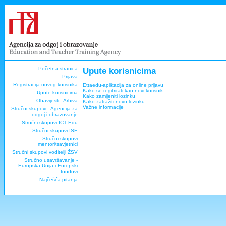
Početna stranica
Upute korisnicima
Prijava
Registracija novog korisnika
Ettaedu-aplikacija za online prijavu
Kako se regitrirati kao novi korisnik
Upute korisnicima
Kako zamijeniti lozinku
Obavijesti - Arhiva
Kako zatražiti novu lozinku
Važne informacije
Stručni skupovi - Agencija za
odgoj i obrazovanje
Stručni skupovi ICT Edu
Stručni skupovi ISE
Stručni skupovi
mentori/savjetnici
Stručni skupovi voditelji ŽSV
Stručno usavršavanje -
Europska Unija i Europski
fondovi
Najčešća pitanja