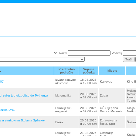
Naziv
Voditelj
Predmetno
Vrijeme
v
Mjesto
područje
početka
Izvannastavne
18.08.2026.
lić"
Karlovac
Kino 
aktivnosti
u 12:00 sati
Multim
20.08.2026.
Sveuči
svijet (od glagoljice do Pythona)
Matematika
Zadar
u 09:00 sati
kampus
Tuđma
Strani jezik -
20.08.2026.
OŠ Stjepana
Kralja
 jezika DNŽ
engleski
u 09:00 sati
Radića Metković
Metkov
ke u strukovnim školama Splitsko-
20.08.2026.
Zdravstvena
Fizika
Šoltan
u 09:00 sati
škola, Split
Strani jezik -
21.08.2026.
Gimnazija
Kralja