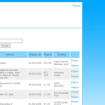
Prijava
Adresa
Prijave do
Prijava
Voditelj
Prijava
Ivana Ivančić
Edison
15.06.2026.
64 / 66
/
Medved, prof.
Odjava
edijalna dvorana
Prijava
lišta u Zadru, Novi
67 /
Antonela
20.08.2026.
/
, Ulica dr. Franje
200
Czwik
Odjava
na 24i
Prijava
 Zvonimira 8, 20350
KATA
19.08.2026.
6 / 25
/
ić
JELAČIĆ
Odjava
Prijava
Ana Paradžik
ska 15, Split
20.08.2026.
1 / 20
/
Prce
Odjava
Prijava
SVJETLANA
 Zvonimira 8
21.08.2026.
6 / 25
/