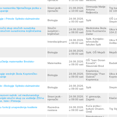
njemački
u 10:00 sati
Metković
Gimnazija Matije
eća nastavnika Njemačkoga jezika u
Strani jezik -
21.08.2026.
Trg ba
Antuna
upanije
njemački
u 10:00 sati
32 100
Reljkovića
gije i Prirode Splitsko-dalmatinske
24.08.2026.
OŠ Lok
Biologija
Split
u 00:00 sati
Stepi
stručni skup stručnih suradnika
Stručni
Medicinska škola
24.08.2026.
Ulica 
stručnim suradnicima knjižničarima
suradnici -
Ante Kuzmanića
u 08:00 sati
10A 2
knjižničari
Zadar
Split, Kemijsko-
24.08.2026.
Ulica 
Interdisciplinarni
tehnološki
u 08:00 sati
Amfite
fakultet Split
24.08.2026.
Biologija
Split, OŠ Mejaši
Mejaši
u 09:00 sati
OŠ "Ivan Goran
 učitelja matematike Brodsko-
24.08.2026.
Matematika
Kovačić",
Badali
u 09:00 sati
Slavonski Brod
Koprivnica,
gije srednjih škola Koprivničko-
24.08.2026.
Gimnazija "Fran
Ulica 
Biologija
panije
u 09:00 sati
Galović"
Kopriv
Koprivnica
de i Biologije Splitsko-dalmatinske
24.08.2026.
Biologija
Split
Stepin
u 09:00 sati
-obrazovni radnik: od međunarodne
Strani jezik -
24.08.2026.
V. gimnazija,
ijski stručni skup za voditelje ŽSV-a
Klaiće
njemački
u 09:00 sati
Zagreb
 Istre i Primorja
Kuća jezika i
funkciji unapređenja kvalitete
Razredna
24.08.2026.
kulture Onaion,
Trg St
nastava
u 09:00 sati
Omiš
Prirodoslovna i