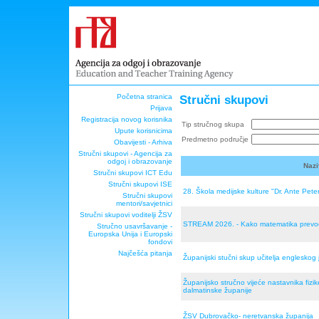
Početna stranica
Stručni skupovi
Prijava
Registracija novog korisnika
Tip stručnog skupa
Upute korisnicima
Predmetno područje
Obavijesti - Arhiva
Stručni skupovi - Agencija za
odgoj i obrazovanje
Nazi
Stručni skupovi ICT Edu
Stručni skupovi ISE
28. Škola medijske kulture "Dr. Ante Peter
Stručni skupovi
mentori/savjetnici
Stručni skupovi voditelji ŽSV
STREAM 2026. - Kako matematika prevodi 
Stručno usavršavanje -
Europska Unija i Europski
fondovi
Najčešća pitanja
Županijski stučni skup učitelja engleskog
Županijsko stručno vijeće nastavnika fizi
dalmatinske županije
ŽSV Dubrovačko- neretvanska županija