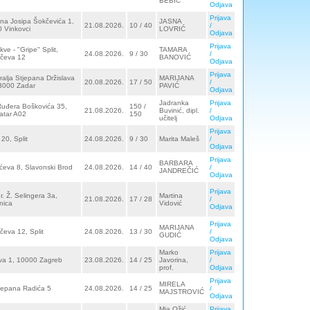
BEBIĆ
Odjava
Prijava
na Josipa Šokčevića 1,
JASNA
21.08.2026.
10 / 40
/
 Vinkovci
LOVRIĆ
Odjava
Prijava
ve - "Gripe" Split,
TAMARA
24.08.2026.
9 / 30
/
nčeva 12
BANOVIĆ
Odjava
Prijava
kralja Stjepana Držislava
MARIJANA
20.08.2026.
17 / 50
/
3000 Zadar
PAVIĆ
Odjava
Jadranka
Prijava
Ruđera Boškovića 35,
150 /
21.08.2026.
Buvinić, dipl.
/
atar A02
150
učitelj
Odjava
Prijava
 20, Split
24.08.2026.
9 / 30
Marita Maleš
/
Odjava
Prijava
BARBARA
ćeva 8, Slavonski Brod
24.08.2026.
14 / 40
/
JANDREČIĆ
Odjava
Prijava
dr. Ž. Selingera 3a,
Martina
21.08.2026.
17 / 28
/
nica
Vidović
Odjava
Prijava
MARIJANA
čeva 12, Split
24.08.2026.
13 / 30
/
GUDIĆ
Odjava
Marko
Prijava
va 1, 10000 Zagreb
23.08.2026.
14 / 25
Javorina,
/
prof.
Odjava
Prijava
MIRELA
jepana Radića 5
24.08.2026.
14 / 25
/
MAJSTROVIĆ
Odjava
Mia Ožić,
Prijava