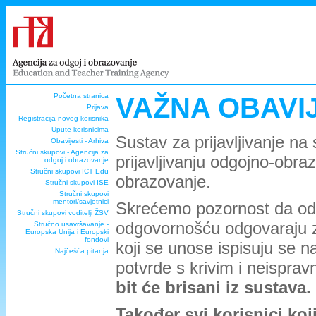
Početna stranica
VAŽNA OBAVI
Prijava
Registracija novog korisnika
Upute korisnicima
Sustav za prijavljivanje na
Obavijesti - Arhiva
Stručni skupovi - Agencija za
prijavljivanju odgojno-obra
odgoj i obrazovanje
Stručni skupovi ICT Edu
obrazovanje.
Stručni skupovi ISE
Stručni skupovi
mentori/savjetnici
Skrećemo pozornost da odg
Stručni skupovi voditelji ŽSV
odgovornošću odgovaraju za 
Stručno usavršavanje -
Europska Unija i Europski
fondovi
koji se unose ispisuju se
Najčešća pitanja
potvrde s krivim i neispra
bit će brisani iz sustava.
Također svi korisnici koj