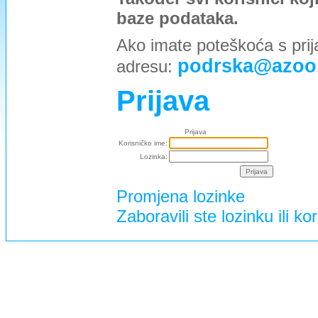
baze podataka.
Ako imate poteškoća s prij
podrska@azoo
adresu:
Prijava
Prijava
Korisničko ime:
Lozinka:
Promjena lozinke
Zaboravili ste lozinku ili ko