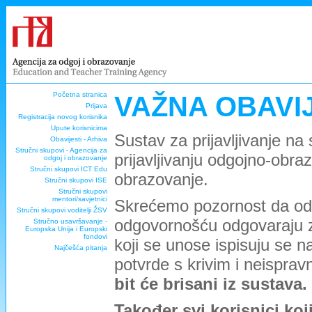
Početna stranica
VAŽNA OBAVI
Prijava
Registracija novog korisnika
Upute korisnicima
Sustav za prijavljivanje na
Obavijesti - Arhiva
Stručni skupovi - Agencija za
prijavljivanju odgojno-obra
odgoj i obrazovanje
Stručni skupovi ICT Edu
obrazovanje.
Stručni skupovi ISE
Stručni skupovi
mentori/savjetnici
Skrećemo pozornost da odg
Stručni skupovi voditelji ŽSV
odgovornošću odgovaraju za 
Stručno usavršavanje -
Europska Unija i Europski
fondovi
koji se unose ispisuju se
Najčešća pitanja
potvrde s krivim i neispra
bit će brisani iz sustava.
Također svi korisnici koj