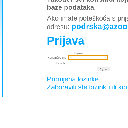
baze podataka.
Ako imate poteškoća s prij
podrska@azoo
adresu:
Prijava
Prijava
Korisničko ime:
Lozinka:
Promjena lozinke
Zaboravili ste lozinku ili ko