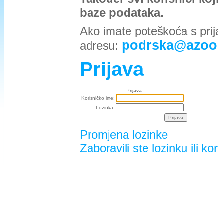
baze podataka.
Ako imate poteškoća s prij
podrska@azoo
adresu:
Prijava
Prijava
Korisničko ime:
Lozinka:
Promjena lozinke
Zaboravili ste lozinku ili ko