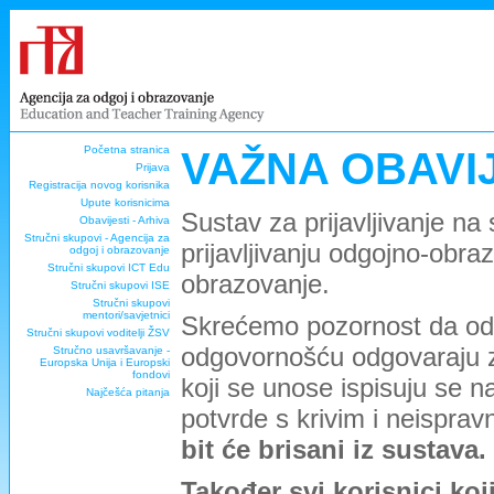
Početna stranica
VAŽNA OBAVI
Prijava
Registracija novog korisnika
Upute korisnicima
Sustav za prijavljivanje na
Obavijesti - Arhiva
Stručni skupovi - Agencija za
prijavljivanju odgojno-obra
odgoj i obrazovanje
Stručni skupovi ICT Edu
obrazovanje.
Stručni skupovi ISE
Stručni skupovi
mentori/savjetnici
Skrećemo pozornost da odg
Stručni skupovi voditelji ŽSV
odgovornošću odgovaraju za 
Stručno usavršavanje -
Europska Unija i Europski
fondovi
koji se unose ispisuju se
Najčešća pitanja
potvrde s krivim i neispra
bit će brisani iz sustava.
Također svi korisnici koj