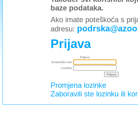
baze podataka.
Ako imate poteškoća s prij
podrska@azoo
adresu:
Prijava
Prijava
Korisničko ime:
Lozinka:
Promjena lozinke
Zaboravili ste lozinku ili ko