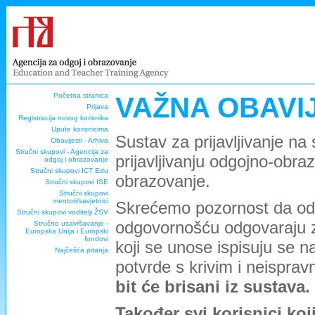
Početna stranica
VAŽNA OBAVI
Prijava
Registracija novog korisnika
Upute korisnicima
Sustav za prijavljivanje na
Obavijesti - Arhiva
Stručni skupovi - Agencija za
prijavljivanju odgojno-obra
odgoj i obrazovanje
Stručni skupovi ICT Edu
obrazovanje.
Stručni skupovi ISE
Stručni skupovi
mentori/savjetnici
Skrećemo pozornost da odg
Stručni skupovi voditelji ŽSV
odgovornošću odgovaraju za 
Stručno usavršavanje -
Europska Unija i Europski
fondovi
koji se unose ispisuju se
Najčešća pitanja
potvrde s krivim i neispra
bit će brisani iz sustava.
Također svi korisnici koj