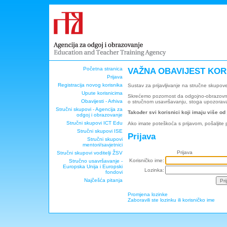
Početna stranica
VAŽNA OBAVIJEST KOR
Prijava
Registracija novog korisnika
Sustav za prijavljivanje na stručne skupov
Upute korisnicima
Skrećemo pozornost da odgojno-obrazovni r
Obavijesti - Arhiva
o stručnom usavršavanju, stoga upozorava
Stručni skupovi - Agencija za
Također svi korisnici koji imaju više od
odgoj i obrazovanje
Stručni skupovi ICT Edu
Ako imate poteškoća s prijavom, pošaljite
Stručni skupovi ISE
Prijava
Stručni skupovi
mentori/savjetnici
Prijava
Stručni skupovi voditelji ŽSV
Korisničko ime:
Stručno usavršavanje -
Europska Unija i Europski
Lozinka:
fondovi
Najčešća pitanja
Promjena lozinke
Zaboravili ste lozinku ili korisničko ime