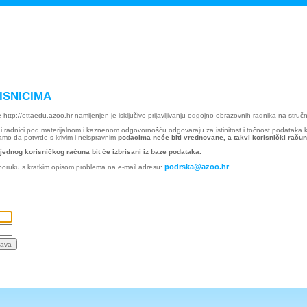
ISNICIMA
e http://ettaedu.azoo.hr namijenjen je isključivo prijavljivanju odgojno-obrazovnih radnika na str
adnici pod materijalnom i kaznenom odgovornošću odgovaraju za istinitost i točnost podataka ko
mo da potvrde s krivim i neispravnim
podacima neće biti vrednovane, a takvi korisnički računi
 jednog korisničkog računa bit će izbrisani iz baze podataka.
podrska@azoo.hr
 poruku s kratkim opisom problema na e-mail adresu: