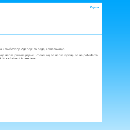
Prijava
učna usavršavanja Agencije za odgoj i obrazovanje.
je unose prilikom prijave. Podaci koji se unose ispisuju se na potvrdama
 bit će brisani iz sustava.