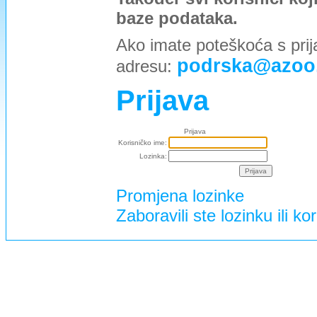
baze podataka.
Ako imate poteškoća s prij
podrska@azoo
adresu:
Prijava
Prijava
Korisničko ime:
Lozinka:
Promjena lozinke
Zaboravili ste lozinku ili ko