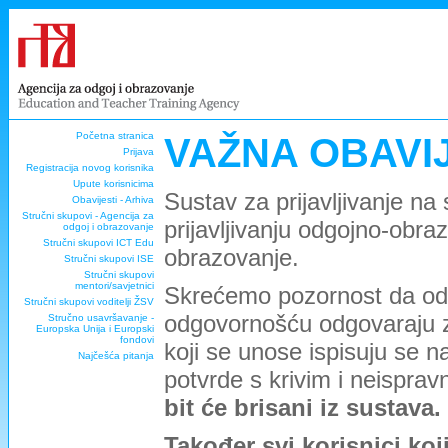
Početna stranica
VAŽNA OBAVI
Prijava
Registracija novog korisnika
Upute korisnicima
Sustav za prijavljivanje na
Obavijesti - Arhiva
Stručni skupovi - Agencija za
prijavljivanju odgojno-obra
odgoj i obrazovanje
Stručni skupovi ICT Edu
obrazovanje.
Stručni skupovi ISE
Stručni skupovi
mentori/savjetnici
Skrećemo pozornost da odg
Stručni skupovi voditelji ŽSV
odgovornošću odgovaraju za 
Stručno usavršavanje -
Europska Unija i Europski
fondovi
koji se unose ispisuju se
Najčešća pitanja
potvrde s krivim i neispra
bit će brisani iz sustava.
Također svi korisnici koj